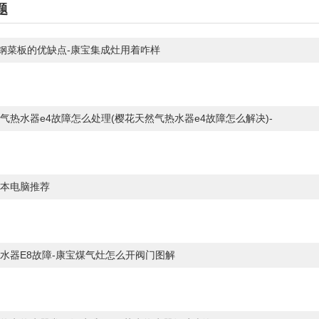
题
锈钢菜板的优缺点-康宝集成灶用着咋样
气热水器e4故障怎么处理(樱花天然气热水器e4故障怎么解决)-
本电脑推荐
水器E8故障-康宝煤气灶怎么开阀门图解