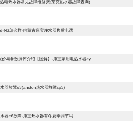
热电热水器常见故障维修(欧莱克热水器故障查询)
1
ad-N3怎么样-内蒙古康宝净水器售后电话
t报价与参数测评介绍【图解】-康宝家用电热水器ey
n热水器故障e3(ariston热水器故障sp3)
on热水器e6故障-康宝热水器有冬夏季调节吗