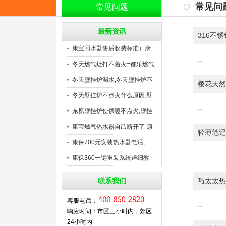
常见问
常见问题
最新资讯
316不
康宝回水器售后收费标准）康
...
宝
冬天燃气灶打不着火=都乐燃气
冬天壁挂炉漏水,冬天壁挂炉不
樱花天然
冬天壁挂炉不点火什么原因,壁
...
东原壁挂炉使供暖不点火,壁挂
康宝燃气热水器自己断开了`康
轻薄笔记
康保700元安装热水器电话,
...
康保360一键重装系统详细教
巧太太热
联系我们
客服电话：
...
响应时间：市区三小时内，郊区
24小时内