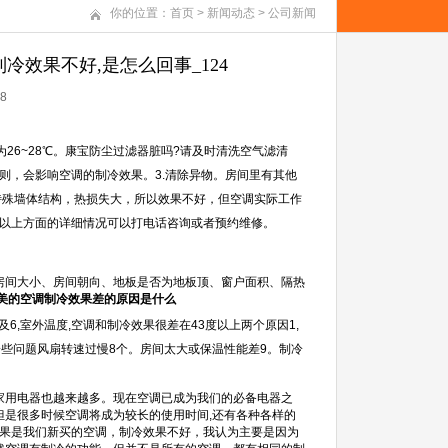
你的位置：
首页
>
新闻动态
>
公司新闻
冷效果不好,是怎么回事_124
8
26~28℃。康宝防尘过滤器脏吗?请及时清洗空气滤清
则，会影响空调的制冷效果。3.清除异物。房间里有其他
特殊墙体结构，热损失大，所以效果不好，但空调实际工作
看以上方面的详细情况可以打电话咨询或者预约维修。
房间大小、房间朝向、地板是否为地板顶、窗户面积、隔热
美的空调制冷效果差的原因是什么
6,室外温度,空调和制冷效果很差在43度以上两个原因1,
一些问题风扇转速过慢8个。房间太大或保温性能差9。制冷
家用电器也越来越多。现在空调已成为我们的必备电器之
但是很多时候空调将成为较长的使用时间,还有各种各样的
如果是我们新买的空调，制冷效果不好，我认为主要是因为