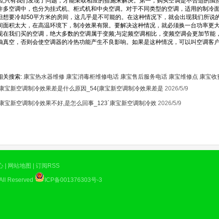
因;只有我们发现了问题，才能采取相应的措施来解决。第一，购买空调是不合适的虽
许多空调中，也分为挂式机、柜式机和中央空调。对于不同类型的空调，适用的制冷
但想要冷却50平方米的房间，这几乎是不可能的。在这种情况下，就会出现我们所说
间面积太大，在高温环境下，制冷效果有限。要解决这种情况，就必须换一台功率更大
1
现在我们买的空调，绝大多数的空调属于变频;与定频空调相比，变频空调会更加节能
抽真空，否则会使空调器的冷热功能产生不良影响。如果是这种情况，可以叫空调客户
相关搜索:
康宝热水器维修
康宝消毒柜维修电话
康宝售后服务电话
康宝维修点
康宝收
康宝新空调制冷效果差是什么原因_54{康宝新空调制冷效果差是
2026/5/9
康宝新空调制冷效果不好,是怎么回事_123`康宝新空调制冷效
2026/5/9
心
|
网站地图
|
订阅RSS
All Reserved
ICP备001376303号-3