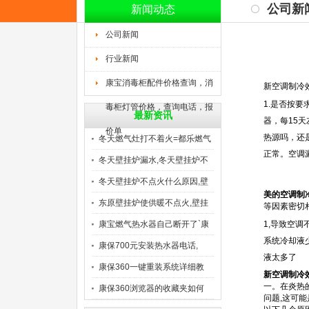
公司新
新闻动态
公司新闻
行业新闻
康宝消毒柜配件价格查询，消
新空调制冷
1.是否按
毒柜灯管价格，查询电话，报
最新资讯
器，每15
价单
热源吗，还
冬天燃气灶打不着火=都乐燃气
正常。空调
冬天壁挂炉漏水,冬天壁挂炉不
冬天壁挂炉不点火什么原因,壁
美的空调制
东原壁挂炉使供暖不点火,壁挂
等因素密切
康宝燃气热水器自己断开了`康
1,导致空调
系统冷却液
康保700元安装热水器电话,
液太多了
康保360一键重装系统详细教
新空调制冷
一。在炎热
康保360浏览器的收藏夹如何
问题,这可