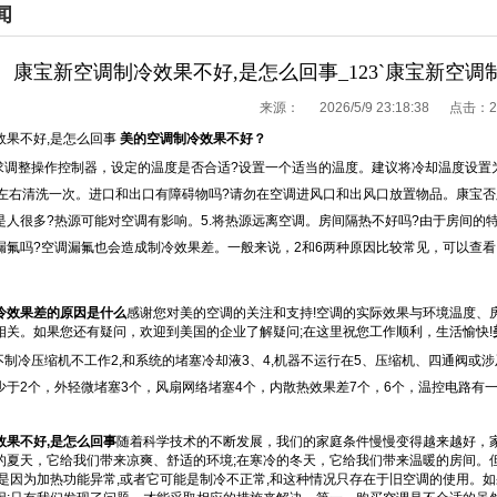
闻
康宝新空调制冷效果不好,是怎么回事_123`康宝新空调制
来源：
2026/5/9 23:18:38 点击：
2
效果不好,是怎么回事
美的空调制冷效果不好？
要求调整操作控制器，设定的温度是否合适?设置一个适当的温度。建议将冷却温度设置为
天左右清洗一次。进口和出口有障碍物吗?请勿在空调进风口和出风口放置物品。康宝否
是人很多?热源可能对空调有影响。5.将热源远离空调。房间隔热不好吗?由于房间的
漏氟吗?空调漏氟也会造成制冷效果差。一般来说，2和6两种原因比较常见，可以查
冷效果差的原因是什么
感谢您对美的空调的关注和支持!空调的实际效果与环境温度、
相关。如果您还有疑问，欢迎到美国的企业了解疑问;在这里祝您工作顺利，生活愉快!
不制冷压缩机不工作2,和系统的堵塞冷却液3、4,机器不运行在5、压缩机、四通阀或涉及
少于2个，外轻微堵塞3个，风扇网络堵塞4个，内散热效果差7个，6个，温控电路有
效果不好,是怎么回事
随着科学技术的不断发展，我们的家庭条件慢慢变得越来越好，
的夏天，它给我们带来凉爽、舒适的环境;在寒冷的冬天，它给我们带来温暖的房间。
能是因为加热功能异常,或者它可能是制冷不正常,和这种情况只存在于旧空调的使用。