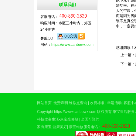
以下几个原
联系我们
冷功率。在
大的空调，
而是因为房
客服电话：
装不是真空
响应时间：市区三小时内，郊区
中，一定要
24小时内
客服QQ：
网站：
https://www.canbowx.com
感谢阅读！
上一篇：
下一篇：
网站首页
|
免责声明
维修点查询
|
收费标准
|
幸运活动
|
客服中
Copyright
https://www.canbowx.com
版权所有
康宝售后服务
科技改变生活-康宝维修站 | 全国可预约
家有康宝,健康美好|
康宝维修服务电话
：