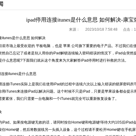
闻
ipad停用连接itunes是什么意思 如何解决-
来源：
2023/10/18 7:58:48 点击：
1
接itunes是什么意思 如何解决
目前市场上最受欢迎的 平板电脑 ，也是 苹果 公司旗下重要的电子产品。不过我们在
然自己忘记了或者是别人用你的iPad解锁连续输入密码错误的情况下，iPad会突然提醒你
到底是什么意思呢?下面我们就从这个角度来为大家解答iPad停用时进行补救的方法。
接itunes是什么意思
连接iTunes实际上是我们在使用iPad的过程中连续六次以上输入错误的锁屏密码所导
用iTunes来连接iPad以解决问题。这个时候不只是iPad，只要是苹果设备都会提示用户“i
需要紧张，我们只需要一台电脑和一个iTunes就完全可以重新恢复设备了。
决
ad。如果按电源键无效的话，请同时按住Home键和电源键!等待大约10S后iPad会自
住Home键，然后将数据线另一头插入设备，这个过程请不要松开Home键!在手机屏幕看到