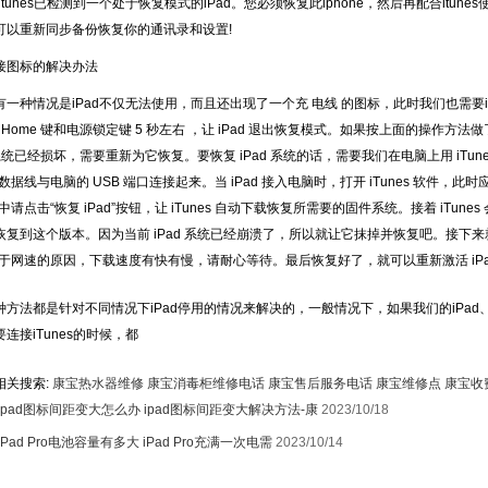
itunes已检测到一个处于恢复模式的iPad。您必须恢复此iphone，然后再配合itune
可以重新同步备份恢复你的通讯录和设置!
1
图标的解决办法
种情况是iPad不仅无法使用，而且还出现了一个充 电线 的图标，此时我们也需要i
主屏 Home 键和电源锁定键 5 秒左右 ，让 iPad 退出恢复模式。如果按上面的操作方
 的系统已经损坏，需要重新为它恢复。要恢复 iPad 系统的话，需要我们在电脑上用 iTun
原装数据线与电脑的 USB 端口连接起来。当 iPad 接入电脑时，打开 iTunes 软件，
窗口中请点击“恢复 iPad”按钮，让 iTunes 自动下载恢复所需要的固件系统。接着 iTu
复到这个版本。因为当前 iPad 系统已经崩溃了，所以就让它抹掉并恢复吧。接下来就
。由于网速的原因，下载速度有快有慢，请耐心等待。最后恢复好了，就可以重新激活 iPa
法都是针对不同情况下iPad停用的情况来解决的，一般情况下，如果我们的iPad、
连接iTunes的时候，都
相关搜索:
康宝热水器维修
康宝消毒柜维修电话
康宝售后服务电话
康宝维修点
康宝收
ipad图标间距变大怎么办 ipad图标间距变大解决方法-康
2023/10/18
iPad Pro电池容量有多大 iPad Pro充满一次电需
2023/10/14