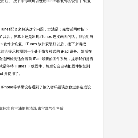
s使用它。”接下来你就可以使用itunes恢复你的设备了!恢复
Tunes配合来解决这个问题，方法是：先尝试同时按下
法做了以后，屏幕上还是出现 iTunes 连接画面的话，那说明当
es 软件来恢复。iTunes 软件安装好以后，接下来请把
此时应该会提示检测到一个处于恢复模式的 iPad 设备。随后在
nes 会连网检测适合当前 iPad 最新的固件系统，提示我们是否
是等待 iTunes 下载固件，然后它会自动把固件恢复到
d 并使用了。
iPhone等苹果设备遇到了输入密码错误次数过多造成设
费标准
康宝油烟机清洗
康宝燃气灶售后