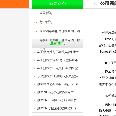
公司新
新闻动态
公司新闻
行业新闻
康宝消毒柜配件价格查询，消
ipad停用连
iPad是
毒柜灯管价格，查询电话，报
最新资讯
密码，但是突
价单
iTunes
冬天燃气灶打不着火=都乐燃气
冬天壁挂炉漏水,冬天壁挂炉不
pad停用连
冬天壁挂炉不点火什么原因,壁
iPad停用
东原壁挂炉使供暖不点火,壁挂
下还会提醒你
康宝燃气热水器自己断开了`康
题大家也不
康保700元安装热水器电话,
如何解
康保360一键重装系统详细教
关闭你的iP
康保360浏览器的收藏夹如何
插入电脑，按